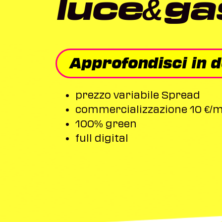
luce&g
Approfondisci in d
prezzo variabile Spread
commercializzazione 10 €/
100% green
full digital