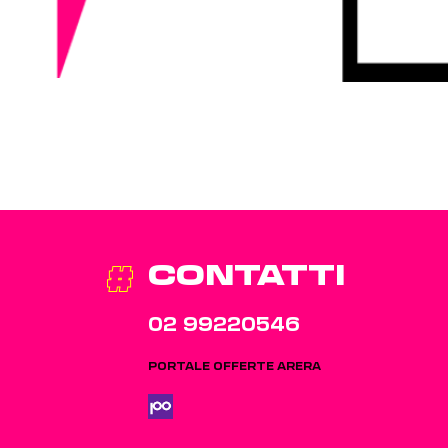
CONTATTI
02 99220546
PORTALE OFFERTE ARERA