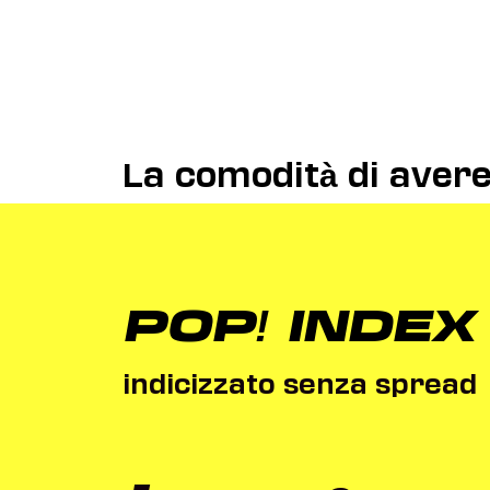
La comodità di avere
POP! INDEX
indicizzato senza spread