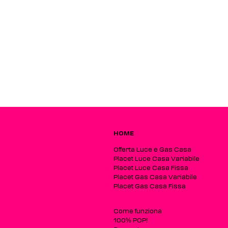
HOME
Offerta Luce e Gas Casa
Placet Luce Casa Variabile
Placet Luce Casa Fissa
Placet Gas Casa Variabile
Placet Gas Casa Fissa
Come funziona
100% POP!