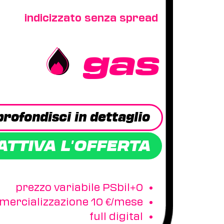
indicizzato senza spread
gas
rofondisci in dettaglio
ATTIVA L'OFFERTA
prezzo variabile PSbil+0
ercializzazione 10 €/mese
full digital